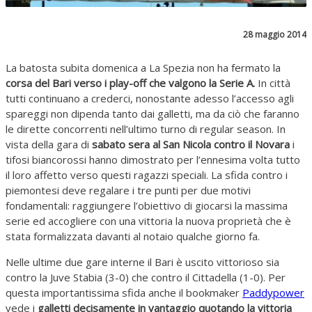
28 maggio 2014
La batosta subita domenica a La Spezia non ha fermato la
corsa del Bari verso i play-off che valgono la Serie A.
In città
tutti continuano a crederci, nonostante adesso l’accesso agli
spareggi non dipenda tanto dai galletti, ma da ciò che faranno
le dirette concorrenti nell’ultimo turno di regular season. In
vista della gara di
sabato sera al San Nicola contro il Novara
i
tifosi biancorossi hanno dimostrato per l’ennesima volta tutto
il loro affetto verso questi ragazzi speciali. La sfida contro i
piemontesi deve regalare i tre punti per due motivi
fondamentali: raggiungere l’obiettivo di giocarsi la massima
serie ed accogliere con una vittoria la nuova proprietà che è
stata formalizzata davanti al notaio qualche giorno fa.
Nelle ultime due gare interne il Bari è uscito vittorioso sia
contro la Juve Stabia (3-0) che contro il Cittadella (1-0). Per
questa importantissima sfida anche il bookmaker
Paddypower
vede i
galletti decisamente in vantaggio quotando la vittoria