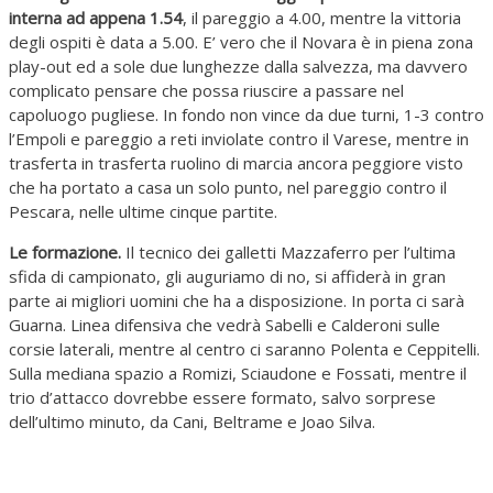
interna ad appena 1.54
, il pareggio a 4.00, mentre la vittoria
degli ospiti è data a 5.00. E’ vero che il Novara è in piena zona
play-out ed a sole due lunghezze dalla salvezza, ma davvero
complicato pensare che possa riuscire a passare nel
capoluogo pugliese. In fondo non vince da due turni, 1-3 contro
l’Empoli e pareggio a reti inviolate contro il Varese, mentre in
trasferta in trasferta ruolino di marcia ancora peggiore visto
che ha portato a casa un solo punto, nel pareggio contro il
Pescara, nelle ultime cinque partite.
Le formazione.
Il tecnico dei galletti Mazzaferro per l’ultima
sfida di campionato, gli auguriamo di no, si affiderà in gran
parte ai migliori uomini che ha a disposizione. In porta ci sarà
Guarna. Linea difensiva che vedrà Sabelli e Calderoni sulle
corsie laterali, mentre al centro ci saranno Polenta e Ceppitelli.
Sulla mediana spazio a Romizi, Sciaudone e Fossati, mentre il
trio d’attacco dovrebbe essere formato, salvo sorprese
dell’ultimo minuto, da Cani, Beltrame e Joao Silva.