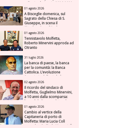
milioni nel triennio 2026-2028
01 agosto 2026
A Bisceglie domenica, sul
Sagrato della Chiesa di S.
Giuseppe, in scena il
“Rigoletto” con l’Orchestra
Sinfonica Federiciana
01 agosto 2026
Tennistavolo Molfetta,
Roberto Minervini approda ad
Otranto
31 luglio 2026
La banca di paese, la banca
per la comunità: la Banca
Cattolica. L’evoluzione
finanziaria della città di
Molfetta (Parte seconda)
02 agosto 2026
Il ricordo del sindaco di
Molfetta, Guglielmo Minervini,
a 10 anni dalla scomparsa:
l'attualità di una politica che
genera futuro
01 agosto 2026
Cambio al vertice della
Capitaneria di porto di
Molfetta: Maria Lucia Colì
succede a Raffaele Muscariello