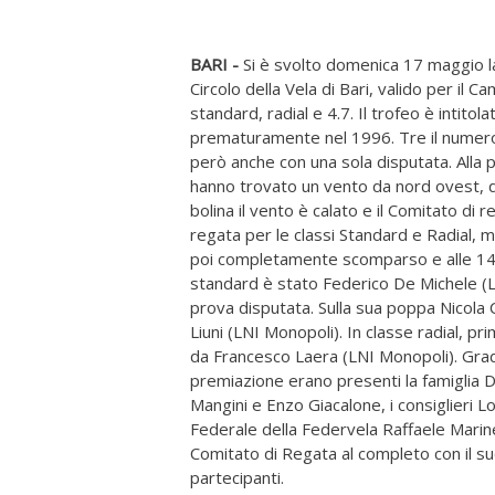
BARI -
Si è svolto domenica 17 maggio l
Circolo della Vela di Bari, valido per il
standard, radial e 4.7. Il trofeo è intito
prematuramente nel 1996. Tre il numero
però anche con una sola disputata. Alla p
hanno trovato un vento da nord ovest, di 
bolina il vento è calato e il Comitato di 
regata per le classi Standard e Radial, me
poi completamente scomparso e alle 14,3
standard è stato Federico De Michele (LN
prova disputata. Sulla sua poppa Nicola 
Liuni (LNI Monopoli). In classe radial, 
da Francesco Laera (LNI Monopoli). Gradi
premiazione erano presenti la famiglia D'
Mangini e Enzo Giacalone, i consiglieri 
Federale della Federvela Raffaele Marinelli
Comitato di Regata al completo con il su
partecipanti.