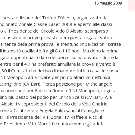
18 maggio 2009
a sesta edizione del Trofeo D'Alesio, organizzato dal
 Campionato Zonale Classe Laser 2009 e aperto alle classi
lato al Presidente del Circolo Aldo D'Alesio, scomparso
 massimo di prove previste per questa regata, valida
artenza della prima prova, le trentuno imbarcazioni iscritte
intensità oscillante fra gli 8 e i 10 nodi. Ma dopo la prima
regata dopo il quarto lato del percorso ha dovuto ridurre la
ntre per il 4.7 ha preferito annullare la prova. Il vento è
0 il Comitato ha deciso di mandare tutti a casa. In classe
I Monopoli) ad arrivare per primo all'arrivo dell'unica
Capriglione (CV Bari). Terza posizione per Michelangelo
prima posizione per Fabrizia Romeo (LNI Monopoli), seguita
no più basso del podio per Enrico Scelsi (CV Bari). Alla
Alesio, i vicepresidenti del Circolo della Vela Onofrio
Lorenzo Calabrese e Angela Palmisano, il Consigliere
, il Presidente dell'VIII Zona FIV Raffaele Ricci, il
o Presidente Vito Moretti e naturalmente gli atleti