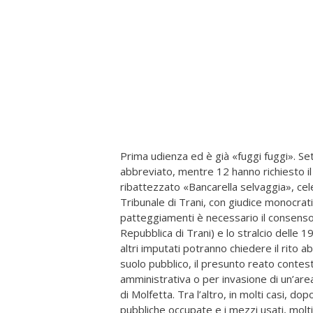
Prima udienza ed è già «fuggi fuggi». Set
abbreviato, mentre 12 hanno richiesto i
ribattezzato «Bancarella selvaggia», cele
Tribunale di Trani, con giudice monocrati
patteggiamenti è necessario il consenso
Repubblica di Trani) e lo stralcio delle 1
altri imputati potranno chiedere il rito
suolo pubblico, il presunto reato contes
amministrativa o per invasione di un’ar
di Molfetta. Tra l’altro, in molti casi, d
pubbliche occupate e i mezzi usati, mol