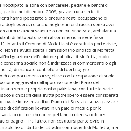
lli e rioccupato la zona con bancarelle, pedane e banchi di
ni, partite nel dicembre 2009, grazie a una serie di
quirenti hanno ipotizzato 5 presunti reati: occupazione di
ra degli esercizi e anche negli orari di chiusura senza aver
on autorizzazioni scadute o non più rinnovate, ambulanti a
anti di fatto autorizzati al commercio in sede fissa
). Intanto il Comune di Molfetta si è costituito parte civile,
. Non ha avuto scelta il dimissionario sindaco di Molfetta,
all’indignazione dell’opinione pubblica di Molfetta, molto
 la condanna sociale non è indirizzata ai commercianti o agli
omertà, di mancato controllo e di libertinaggio
po di comportamento irregolare con l’occupazione di suolo
tuazione aggravata dall’approvazione del Piano del
n una vera e propria qasba pakistana, con tutte le varie
stico (i chioschi della frutta potrebbero essere considerati
pprovate in assenza di un Piano dei Servizi e senza passare
sti di edificazioni lievitati in un paio di mesi e per le
itario (i chioschi non rispettano i criteri sanciti per
ti di bagno). Tra l’altro, non costituirsi parte civile in
lo leso i diritti dei cittadini contribuenti di Molfetta, ma