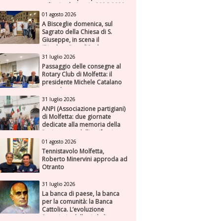
milioni nel triennio 2026-2028
01 agosto 2026
A Bisceglie domenica, sul
Sagrato della Chiesa di S.
Giuseppe, in scena il
“Rigoletto” con l’Orchestra
Sinfonica Federiciana
31 luglio 2026
Passaggio delle consegne al
Rotary Club di Molfetta: il
presidente Michele Catalano
succede a se stesso
31 luglio 2026
ANPI (Associazione partigiani)
di Molfetta: due giornate
dedicate alla memoria della
Resistenza e dell'antifascismo
01 agosto 2026
Tennistavolo Molfetta,
Roberto Minervini approda ad
Otranto
31 luglio 2026
La banca di paese, la banca
per la comunità: la Banca
Cattolica. L’evoluzione
finanziaria della città di