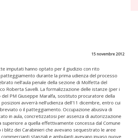
15 novembre 2012
te imputati hanno optato per il giudizio con rito
l patteggiamento durante la prima udienza del processo
brato nell’aula penale della sezione di Molfetta del
co Roberta Savelli. La formalizzazione delle istanze (per i
 del PM Giuseppe Maralfa, sostituto procuratore della
9 posizioni avverrà nell’udienza dell’11 dicembre, entro cui
 abbreviato o il patteggiamento. Occupazione abusiva di
tato in aula, concretizzatosi per assenza di autorizzazione
ea superiore a quella effettivamente concessa dal Comune
opo i blitz dei Carabinieri che avevano sequestrato le aree
ti commercianti stanziali e ambulanti avevano invaso nuove