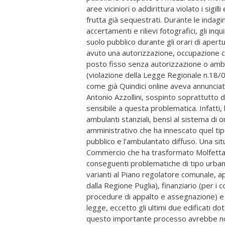
aree viciniori o addirittura violato i sigi
frutta già sequestrati. Durante le indagi
accertamenti e rilievi fotografici, gli in
suolo pubblico durante gli orari di apertu
avuto una autorizzazione, occupazione c
posto fisso senza autorizzazione o ambul
(violazione della Legge Regionale n.18/01
come già Quindici online aveva annunciato
Antonio Azzollini, sospinto soprattutto d
sensibile a questa problematica. Infatti,
ambulanti stanziali, bensì al sistema di 
amministrativo che ha innescato quel ti
pubblico e l’ambulantato diffuso. Una si
Commercio che ha trasformato Molfetta i
conseguenti problematiche di tipo urbani
varianti al Piano regolatore comunale, a
dalla Regione Puglia), finanziario (per i co
procedure di appalto e assegnazione) e san
legge, eccetto gli ultimi due edificati dota
questo importante processo avrebbe non so