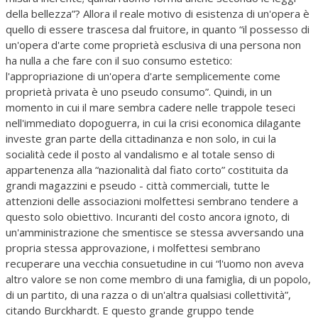
della bellezza”? Allora il reale motivo di esistenza di un'opera è
quello di essere trascesa dal fruitore, in quanto “il possesso di
un'opera d'arte come proprietà esclusiva di una persona non
ha nulla a che fare con il suo consumo estetico:
l'appropriazione di un'opera d'arte semplicemente come
proprietà privata è uno pseudo consumo”. Quindi, in un
momento in cui il mare sembra cadere nelle trappole teseci
nell'immediato dopoguerra, in cui la crisi economica dilagante
investe gran parte della cittadinanza e non solo, in cui la
socialità cede il posto al vandalismo e al totale senso di
appartenenza alla “nazionalità dal fiato corto” costituita da
grandi magazzini e pseudo - città commerciali, tutte le
attenzioni delle associazioni molfettesi sembrano tendere a
questo solo obiettivo. Incuranti del costo ancora ignoto, di
un'amministrazione che smentisce se stessa avversando una
propria stessa approvazione, i molfettesi sembrano
recuperare una vecchia consuetudine in cui “l'uomo non aveva
altro valore se non come membro di una famiglia, di un popolo,
di un partito, di una razza o di un'altra qualsiasi collettività”,
citando Burckhardt. E questo grande gruppo tende