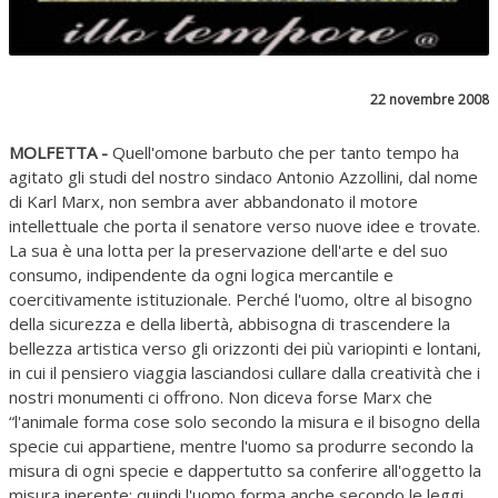
22 novembre 2008
MOLFETTA -
Quell'omone barbuto che per tanto tempo ha
agitato gli studi del nostro sindaco Antonio Azzollini, dal nome
di Karl Marx, non sembra aver abbandonato il motore
intellettuale che porta il senatore verso nuove idee e trovate.
La sua è una lotta per la preservazione dell'arte e del suo
consumo, indipendente da ogni logica mercantile e
coercitivamente istituzionale. Perché l'uomo, oltre al bisogno
della sicurezza e della libertà, abbisogna di trascendere la
bellezza artistica verso gli orizzonti dei più variopinti e lontani,
in cui il pensiero viaggia lasciandosi cullare dalla creatività che i
nostri monumenti ci offrono. Non diceva forse Marx che
“l'animale forma cose solo secondo la misura e il bisogno della
specie cui appartiene, mentre l'uomo sa produrre secondo la
misura di ogni specie e dappertutto sa conferire all'oggetto la
misura inerente; quindi l'uomo forma anche secondo le leggi