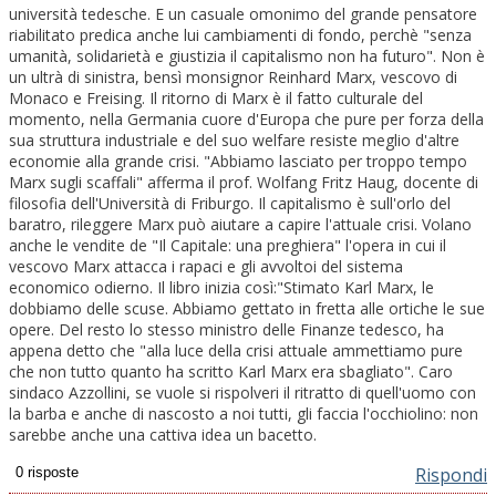
università tedesche. E un casuale omonimo del grande pensatore
riabilitato predica anche lui cambiamenti di fondo, perchè "senza
umanità, solidarietà e giustizia il capitalismo non ha futuro". Non è
un ultrà di sinistra, bensì monsignor Reinhard Marx, vescovo di
Monaco e Freising. Il ritorno di Marx è il fatto culturale del
momento, nella Germania cuore d'Europa che pure per forza della
sua struttura industriale e del suo welfare resiste meglio d'altre
economie alla grande crisi. "Abbiamo lasciato per troppo tempo
Marx sugli scaffali" afferma il prof. Wolfang Fritz Haug, docente di
filosofia dell'Università di Friburgo. Il capitalismo è sull'orlo del
baratro, rileggere Marx può aiutare a capire l'attuale crisi. Volano
anche le vendite de "Il Capitale: una preghiera" l'opera in cui il
vescovo Marx attacca i rapaci e gli avvoltoi del sistema
economico odierno. Il libro inizia così:"Stimato Karl Marx, le
dobbiamo delle scuse. Abbiamo gettato in fretta alle ortiche le sue
opere. Del resto lo stesso ministro delle Finanze tedesco, ha
appena detto che "alla luce della crisi attuale ammettiamo pure
che non tutto quanto ha scritto Karl Marx era sbagliato". Caro
sindaco Azzollini, se vuole si rispolveri il ritratto di quell'uomo con
la barba e anche di nascosto a noi tutti, gli faccia l'occhiolino: non
sarebbe anche una cattiva idea un bacetto.
Rispondi