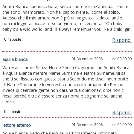
Aquila Bianca spennacchiata, senza cuore e senz'anima.......e di te
che sono innamorato. Non hai capito niente....come al solito.
Adesso che il mio amore non è più un segreto......addio....addio,
non mi leggerai più....e forse un giorno, mi cercherai. "Oh baby
baby it's a wild world, and I'll always remember you like a child, girl.
Rispondi
01 Dicembre 2008 alle ore 00:00:00
aquila bianca
Vorrei assicurare Senza Nome Senza Cognome che Aquila Bianca
è Aquila Bianca mentre Name Surname è Name Surname.Mi sa
che ti sei fissato con questa storia.Secondo me ti sei innamorato
di Name Surname e lo vorresti conoscere intimamente.Perchè
invece di ceercare gente non dai una tua opinione?Forse non ci
riesci perchè oltre a essere senza nome e cognome sei anche
senza...
Rispondi
01 Dicembre 2008 alle ore 00:00:00
lettore attento
Aquila bianca, vedo che però sei particolarmente informato