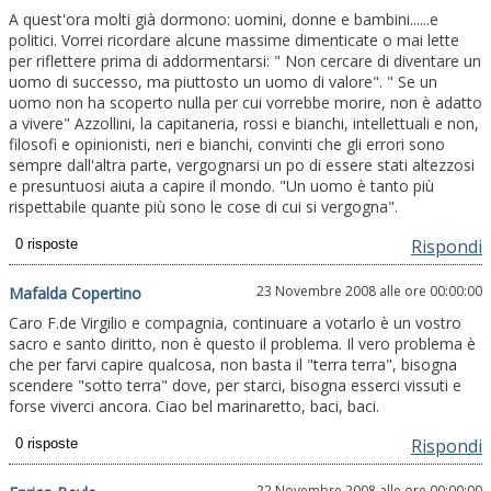
A quest'ora molti già dormono: uomini, donne e bambini......e
politici. Vorrei ricordare alcune massime dimenticate o mai lette
per riflettere prima di addormentarsi: " Non cercare di diventare un
uomo di successo, ma piuttosto un uomo di valore". " Se un
uomo non ha scoperto nulla per cui vorrebbe morire, non è adatto
a vivere" Azzollini, la capitaneria, rossi e bianchi, intellettuali e non,
filosofi e opinionisti, neri e bianchi, convinti che gli errori sono
sempre dall'altra parte, vergognarsi un po di essere stati altezzosi
e presuntuosi aiuta a capire il mondo. "Un uomo è tanto più
rispettabile quante più sono le cose di cui si vergogna".
Rispondi
23 Novembre 2008 alle ore 00:00:00
Mafalda Copertino
Caro F.de Virgilio e compagnia, continuare a votarlo è un vostro
sacro e santo diritto, non è questo il problema. Il vero problema è
che per farvi capire qualcosa, non basta il "terra terra", bisogna
scendere "sotto terra" dove, per starci, bisogna esserci vissuti e
forse viverci ancora. Ciao bel marinaretto, baci, baci.
Rispondi
22 Novembre 2008 alle ore 00:00:00