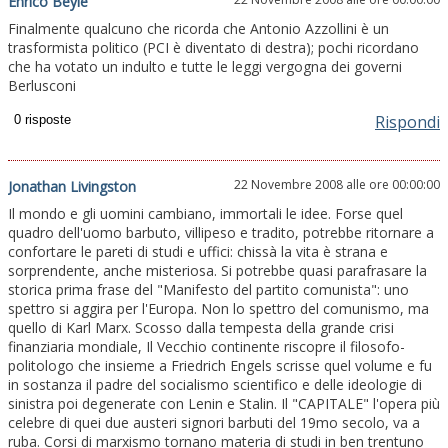
Enrico Beyle
Finalmente qualcuno che ricorda che Antonio Azzollini è un
trasformista politico (PCI è diventato di destra); pochi ricordano
che ha votato un indulto e tutte le leggi vergogna dei governi
Berlusconi
Rispondi
22 Novembre 2008 alle ore 00:00:00
Jonathan Livingston
Il mondo e gli uomini cambiano, immortali le idee. Forse quel
quadro dell'uomo barbuto, villipeso e tradito, potrebbe ritornare a
confortare le pareti di studi e uffici: chissà la vita è strana e
sorprendente, anche misteriosa. Si potrebbe quasi parafrasare la
storica prima frase del "Manifesto del partito comunista": uno
spettro si aggira per l'Europa. Non lo spettro del comunismo, ma
quello di Karl Marx. Scosso dalla tempesta della grande crisi
finanziaria mondiale, Il Vecchio continente riscopre il filosofo-
politologo che insieme a Friedrich Engels scrisse quel volume e fu
in sostanza il padre del socialismo scientifico e delle ideologie di
sinistra poi degenerate con Lenin e Stalin. Il "CAPITALE" l'opera più
celebre di quei due austeri signori barbuti del 19mo secolo, va a
ruba. Corsi di marxismo tornano materia di studi in ben trentuno