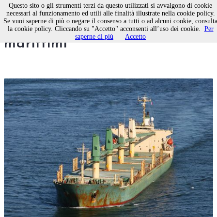
Questo sito o gli strumenti terzi da questo utilizzati si avvalgono di cookie
necessari al funzionamento ed utili alle finalità illustrate nella cookie policy.
Se vuoi saperne di più o negare il consenso a tutti o ad alcuni cookie, consult
Amianto, il nemico dei
la cookie policy. Cliccando su "Accetto" acconsenti all’uso dei cookie.
Per
saperne di più
Accetto
marittimi