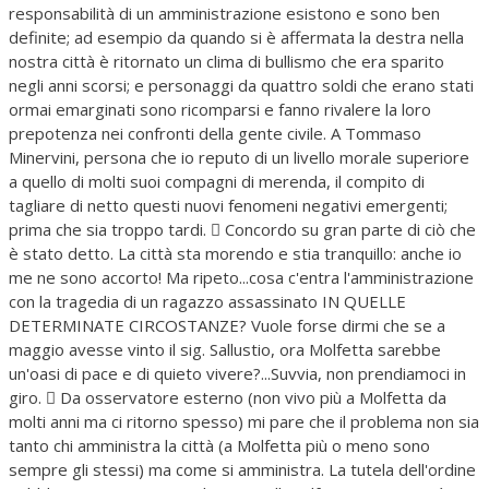
responsabilità di un amministrazione esistono e sono ben
definite; ad esempio da quando si è affermata la destra nella
nostra città è ritornato un clima di bullismo che era sparito
negli anni scorsi; e personaggi da quattro soldi che erano stati
ormai emarginati sono ricomparsi e fanno rivalere la loro
prepotenza nei confronti della gente civile. A Tommaso
Minervini, persona che io reputo di un livello morale superiore
a quello di molti suoi compagni di merenda, il compito di
tagliare di netto questi nuovi fenomeni negativi emergenti;
prima che sia troppo tardi.  Concordo su gran parte di ciò che
è stato detto. La città sta morendo e stia tranquillo: anche io
me ne sono accorto! Ma ripeto...cosa c'entra l'amministrazione
con la tragedia di un ragazzo assassinato IN QUELLE
DETERMINATE CIRCOSTANZE? Vuole forse dirmi che se a
maggio avesse vinto il sig. Sallustio, ora Molfetta sarebbe
un'oasi di pace e di quieto vivere?...Suvvia, non prendiamoci in
giro.  Da osservatore esterno (non vivo più a Molfetta da
molti anni ma ci ritorno spesso) mi pare che il problema non sia
tanto chi amministra la città (a Molfetta più o meno sono
sempre gli stessi) ma come si amministra. La tutela dell'ordine