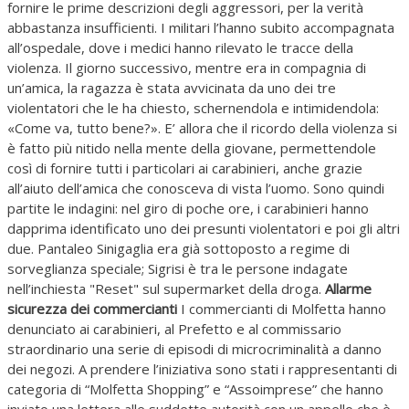
fornire le prime descrizioni degli aggressori, per la verità
abbastanza insufficienti. I militari l’hanno subito accompagnata
all’ospedale, dove i medici hanno rilevato le tracce della
violenza. Il giorno successivo, mentre era in compagnia di
un’amica, la ragazza è stata avvicinata da uno dei tre
violentatori che le ha chiesto, schernendola e intimidendola:
«Come va, tutto bene?». E’ allora che il ricordo della violenza si
è fatto più nitido nella mente della giovane, permettendole
così di fornire tutti i particolari ai carabinieri, anche grazie
all’aiuto dell’amica che conosceva di vista l’uomo. Sono quindi
partite le indagini: nel giro di poche ore, i carabinieri hanno
dapprima identificato uno dei presunti violentatori e poi gli altri
due. Pantaleo Sinigaglia era già sottoposto a regime di
sorveglianza speciale; Sigrisi è tra le persone indagate
nell’inchiesta "Reset" sul supermarket della droga.
Allarme
sicurezza dei commercianti
I commercianti di Molfetta hanno
denunciato ai carabinieri, al Prefetto e al commissario
straordinario una serie di episodi di microcriminalità a danno
dei negozi. A prendere l’iniziativa sono stati i rappresentanti di
categoria di “Molfetta Shopping” e “Assoimprese” che hanno