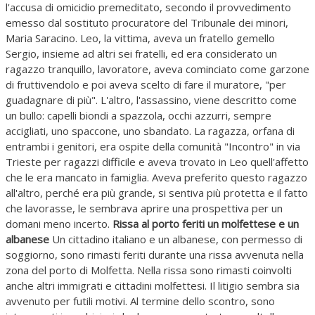
l'accusa di omicidio premeditato, secondo il provvedimento
emesso dal sostituto procuratore del Tribunale dei minori,
Maria Saracino. Leo, la vittima, aveva un fratello gemello
Sergio, insieme ad altri sei fratelli, ed era considerato un
ragazzo tranquillo, lavoratore, aveva cominciato come garzone
di fruttivendolo e poi aveva scelto di fare il muratore, "per
guadagnare di più". L'altro, l'assassino, viene descritto come
un bullo: capelli biondi a spazzola, occhi azzurri, sempre
accigliati, uno spaccone, uno sbandato. La ragazza, orfana di
entrambi i genitori, era ospite della comunità "Incontro" in via
Trieste per ragazzi difficile e aveva trovato in Leo quell'affetto
che le era mancato in famiglia. Aveva preferito questo ragazzo
all'altro, perché era più grande, si sentiva più protetta e il fatto
che lavorasse, le sembrava aprire una prospettiva per un
domani meno incerto.
Rissa al porto feriti un molfettese e un
albanese
Un cittadino italiano e un albanese, con permesso di
soggiorno, sono rimasti feriti durante una rissa avvenuta nella
zona del porto di Molfetta. Nella rissa sono rimasti coinvolti
anche altri immigrati e cittadini molfettesi. Il litigio sembra sia
avvenuto per futili motivi. Al termine dello scontro, sono