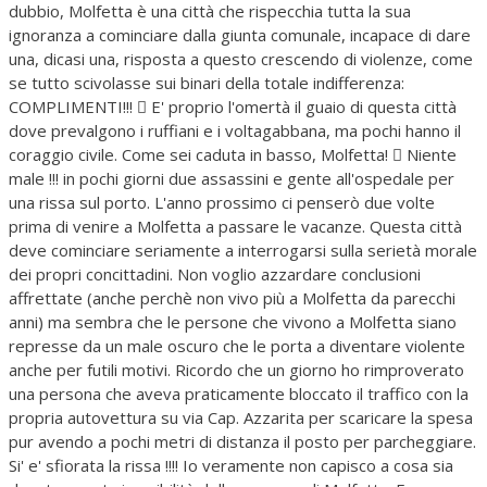
dubbio, Molfetta è una città che rispecchia tutta la sua
ignoranza a cominciare dalla giunta comunale, incapace di dare
una, dicasi una, risposta a questo crescendo di violenze, come
se tutto scivolasse sui binari della totale indifferenza:
COMPLIMENTI!!!  E' proprio l'omertà il guaio di questa città
dove prevalgono i ruffiani e i voltagabbana, ma pochi hanno il
coraggio civile. Come sei caduta in basso, Molfetta!  Niente
male !!! in pochi giorni due assassini e gente all'ospedale per
una rissa sul porto. L'anno prossimo ci penserò due volte
prima di venire a Molfetta a passare le vacanze. Questa città
deve cominciare seriamente a interrogarsi sulla serietà morale
dei propri concittadini. Non voglio azzardare conclusioni
affrettate (anche perchè non vivo più a Molfetta da parecchi
anni) ma sembra che le persone che vivono a Molfetta siano
represse da un male oscuro che le porta a diventare violente
anche per futili motivi. Ricordo che un giorno ho rimproverato
una persona che aveva praticamente bloccato il traffico con la
propria autovettura su via Cap. Azzarita per scaricare la spesa
pur avendo a pochi metri di distanza il posto per parcheggiare.
Si' e' sfiorata la rissa !!!! Io veramente non capisco a cosa sia