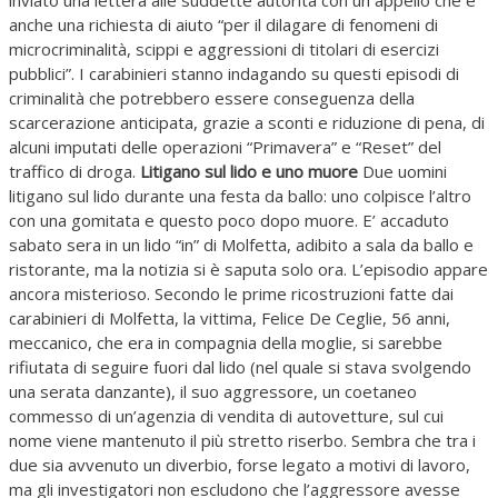
inviato una lettera alle suddette autorità con un appello che è
anche una richiesta di aiuto “per il dilagare di fenomeni di
microcriminalità, scippi e aggressioni di titolari di esercizi
pubblici”. I carabinieri stanno indagando su questi episodi di
criminalità che potrebbero essere conseguenza della
scarcerazione anticipata, grazie a sconti e riduzione di pena, di
alcuni imputati delle operazioni “Primavera” e “Reset” del
traffico di droga.
Litigano sul lido e uno muore
Due uomini
litigano sul lido durante una festa da ballo: uno colpisce l’altro
con una gomitata e questo poco dopo muore. E’ accaduto
sabato sera in un lido “in” di Molfetta, adibito a sala da ballo e
ristorante, ma la notizia si è saputa solo ora. L’episodio appare
ancora misterioso. Secondo le prime ricostruzioni fatte dai
carabinieri di Molfetta, la vittima, Felice De Ceglie, 56 anni,
meccanico, che era in compagnia della moglie, si sarebbe
rifiutata di seguire fuori dal lido (nel quale si stava svolgendo
una serata danzante), il suo aggressore, un coetaneo
commesso di un’agenzia di vendita di autovetture, sul cui
nome viene mantenuto il più stretto riserbo. Sembra che tra i
due sia avvenuto un diverbio, forse legato a motivi di lavoro,
ma gli investigatori non escludono che l’aggressore avesse