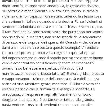
dovuta questa irascibilità delle persone di Molfetta. Eppure
dodici anni fa', quando sono andato via, la gente era diversa,
più cordiale e meno violenta.  Si sta instaurando un clima di
violenza che non capisco. Forse sta accadendo la stessa cosa
che avviene in Italia da quando sta la destra. Forse i violenti si
sentono tutelati dalla destra violenta anch'essa? Vorrei capire.
 Miei fortunati ex concittadini, visto che purtroppo per lavoro
non risiedo più a Molfetta, non siete stanchi delle scaramucce
di palazzo e dei soprusi delinquenziali? Quando vi decidete a
darvi una mossa e dire basta a questo scempio? Vi rendete
conto che il potere politico vi ha regredito quasi all'epoca
dell'impero romano quando il popolo per tacere e stare buono
veniva accontentato con il famoso "panem et circenses"?
ovvero falso benessere e spettacoli da circo (vedi
manifestazioni estive di bassa fattura)? E allora gridiamo basta
e riappropriamoci civilmente della nostra città e della nostra
antica cultura. Meditate gente, meditate...  Allora è vero che
esiste il pericolo che la criminalità si allarghi a Molfetta. Le
preoccupazioni espresse negli altri commenti non sono
sbagliate.  Lo spaccio è certamente ripreso alla grande,
basta vedere i tossico-dipendenti che passeggiano alla