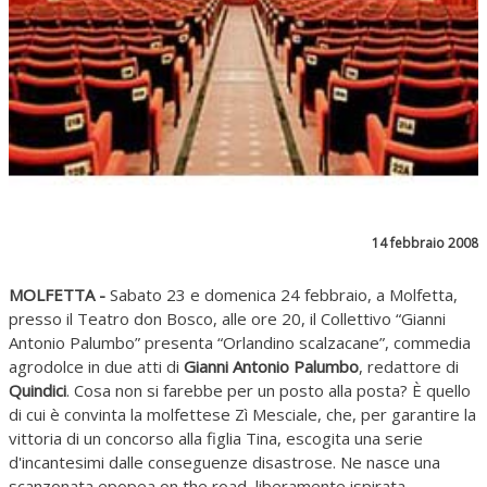
14 febbraio 2008
MOLFETTA -
Sabato 23 e domenica 24 febbraio, a Molfetta,
presso il Teatro don Bosco, alle ore 20, il Collettivo “Gianni
Antonio Palumbo” presenta “Orlandino scalzacane”, commedia
agrodolce in due atti di
Gianni Antonio Palumbo
, redattore di
Quindici
. Cosa non si farebbe per un posto alla posta? È quello
di cui è convinta la molfettese Zì Mesciale, che, per garantire la
vittoria di un concorso alla figlia Tina, escogita una serie
d'incantesimi dalle conseguenze disastrose. Ne nasce una
scanzonata epopea on the road, liberamente ispirata