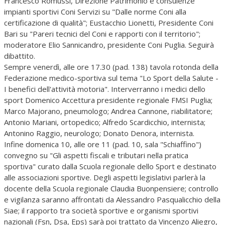
Francesco Romussi, Direzione Patrimonio e consulenze
impianti sportivi Coni Servizi su "Dalle norme Coni alla
certificazione di qualità"; Eustacchio Lionetti, Presidente Coni
Bari su "Pareri tecnici del Coni e rapporti con il territorio";
moderatore Elio Sannicandro, presidente Coni Puglia. Seguirà
dibattito.
Sempre venerdì, alle ore 17.30 (pad. 138) tavola rotonda della
Federazione medico-sportiva sul tema "Lo Sport della Salute -
I benefici dell'attività motoria". Interverranno i medici dello
sport Domenico Accettura presidente regionale FMSI Puglia;
Marco Majorano, pneumologo; Andrea Cannone, riabilitatore;
Antonio Mariani, ortopedico; Alfredo Scardicchio, internista;
Antonino Raggio, neurologo; Donato Denora, internista.
Infine domenica 10, alle ore 11 (pad. 10, sala "Schiaffino")
convegno su "Gli aspetti fiscali e tributari nella pratica
sportiva" curato dalla Scuola regionale dello Sport e destinato
alle associazioni sportive. Degli aspetti legislativi parlerà la
docente della Scuola regionale Claudia Buonpensiere; controllo
e vigilanza saranno affrontati da Alessandro Pasqualicchio della
Siae; il rapporto tra società sportive e organismi sportivi
nazionali (Fsn, Dsa, Eps) sarà poi trattato da Vincenzo Aliegro,