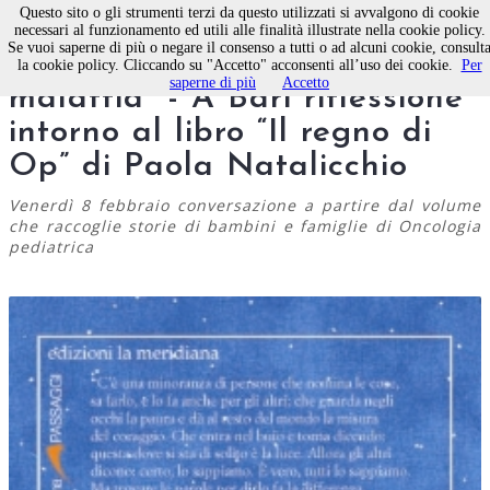
Questo sito o gli strumenti terzi da questo utilizzati si avvalgono di cookie
necessari al funzionamento ed utili alle finalità illustrate nella cookie policy.
Se vuoi saperne di più o negare il consenso a tutti o ad alcuni cookie, consult
“Affrontare insieme la
la cookie policy. Cliccando su "Accetto" acconsenti all’uso dei cookie.
Per
saperne di più
Accetto
malattia” - A Bari riflessione
intorno al libro “Il regno di
Op” di Paola Natalicchio
Venerdì 8 febbraio conversazione a partire dal volume
che raccoglie storie di bambini e famiglie di Oncologia
pediatrica