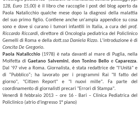
128, Euro 15,00)
è il libro che raccoglie i post del blog aperto da
Paola Natalicchio qualche mese dopo la diagnosi della malattia
del suo primo figlio. Contiene anche un'ampia appendice su cosa
sono e dove si curano i tumori infantili in Italia, a cura del
prof.
Riccardo Riccardi
, direttore di Oncologia pediatrica del Policlinico
Gemelli di Roma e della
dott.ssa Daniela Rizzo
. L'introduzione è di
Concita De Gregorio
.
Paola Natalicchio
(1978) è nata davanti al mare di Puglia, nella
Molfetta di
Gaetano Salvemini
,
don Tonino Bello
e
Caparezza
.
Dal '97 vive a Roma. Giornalista, è stata redattrice de "l'Unità" e
di “Pubblico”; ha lavorato per i programmi Rai "Il fatto del
giorno", "Citizen Report" e "I nuovi mille". Fa parte del
coordinamento di giornalisti precari "Errori di Stampa".
Venerdì 8 febbraio 2013 – ore 16 - Bari – Clinica Pediatrica del
Policlinico (atrio d’ingresso 1° piano)