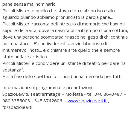
pane senza mai nominarlo.
Piccoli Misteri è quello che stava dietro al sorriso e allo
sguardo quando abbiamo pronunciato la parola pane...
Piccoli Misteri racconta dell'intreccio di memorie che hanno il
sapore della vita, dove la nascita dura il tempo di una cottura,
dove una persona scomparsa rinasce nei gesti di chi continua
ad impastare... E' condividere il silenzio laborioso di
innumerevoli notti... è dichiarare arte quello che è sempre
stato un fare artistico.
Piccoli Misteri è condividere un istante di teatro per dare "la
sostanza".
E alla fine dello spettacolo …..una buona merenda per tutti !
Informazioni sul programma e prenotazioni :
SpazioLeArti/Teatrermitage – Molfetta - tel. 340.8643487 –
080.3355003 - 345.8742606 -
www.spaziolearti.it
,
fb/spaziolearti