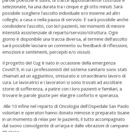
parole poetiche e suoni, di tracce appositamente costruite e
selezionate, ha una durata tra i cinque e gli otto minuti. Sarà
possibile scegliere l’ascolto individuale e/o insieme ad altri
colleghi, a casa o nella pausa di servizio. E sarà possibile anche
condividere l’ascolto, con le/i pazienti, nei momenti di minore
intensità assistenziale di reparto/servizio/struttura. Ogni
giorno è disponibile una traccia diversa, al termine dell’ascolto
sarà possibile lasciare un commento su feedback di riflessioni,
emozioni e sentimenti, percepiti e/o vissuti.
Il progetto del Cug è nato in occasione della emergenza
Covid19, in cui i professionisti del sistema sanitario sono stati
chiamati ad un aggiuntivo, smisurato e straordinario lavoro di
cura. Le lavoratrici e i lavoratori si sono trovati ad ascoltare
storie di sofferenza, a patire con i loro pazienti e familiari, a
trovare le parole giuste per elargire conforto e speranza.
Alle 10 infine nel reparto di Oncologia dell’Ospedale San Paolo
volontari e operatori hanno donato mimose e preparato tisane
in un momento di relax per le pazienti, il tutto accompagnato
dal suono coinvolgente di un’arpa e dalle vibrazioni di campane