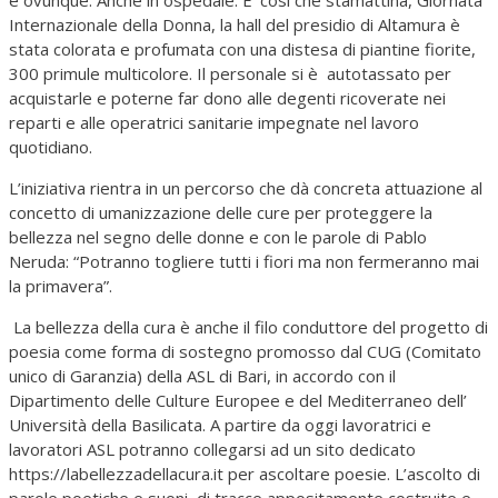
e ovunque. Anche in ospedale. E’ così che stamattina, Giornata
Internazionale della Donna, la hall del presidio di Altamura è
stata colorata e profumata con una distesa di piantine fiorite,
300 primule multicolore. Il personale si è autotassato per
acquistarle e poterne far dono alle degenti ricoverate nei
reparti e alle operatrici sanitarie impegnate nel lavoro
quotidiano.
L’iniziativa rientra in un percorso che dà concreta attuazione al
concetto di umanizzazione delle cure per proteggere la
bellezza nel segno delle donne e con le parole di Pablo
Neruda: “Potranno togliere tutti i fiori ma non fermeranno mai
la primavera”.
La bellezza della cura è anche il filo conduttore del progetto di
poesia come forma di sostegno promosso dal CUG (Comitato
unico di Garanzia) della ASL di Bari, in accordo con il
Dipartimento delle Culture Europee e del Mediterraneo dell’
Università della Basilicata. A partire da oggi lavoratrici e
lavoratori ASL potranno collegarsi ad un sito dedicato
https://labellezzadellacura.it per ascoltare poesie. L’ascolto di